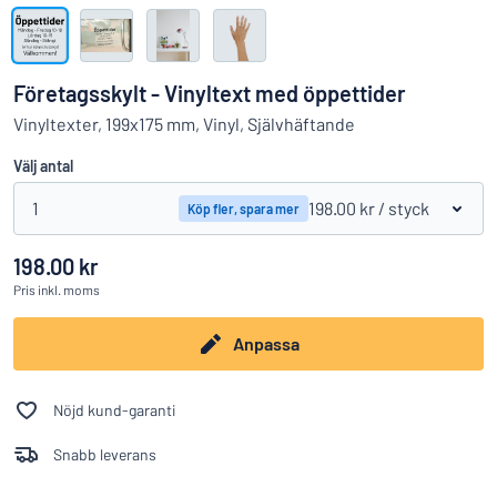
Visa alla kategorier
Offertförfrågan
Företagsskylt - Vinyltext med öppettider
Logga
Vinyltexter, 199x175 mm, Vinyl, Självhäftande
Hittar du inte det du söker?
Börja designa din skylt
in
Välj antal
Kundservice
1
198.00 kr
/ styck
Köp fler, spara mer
Privatperson
/
Företag
198.00 kr
Pris
inkl. moms
Anpassa
Nöjd kund-garanti
Snabb leverans