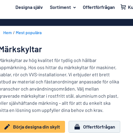
ill innehållet
Designa själv
Sortiment
Offertförfrågan
K
igna din skylt
Material
Affischer
Tillbaka
Hem
Mest populära
Akrylskyltar
Hus och hem
till
menyn
Aluminiumsky
Kontor & arbetsplats
Märkskyltar
Mest
Anodiserad a
Namnskyltar
populära
Märkskyltar av hög kvalitet för tydlig och hållbar
Banderoller
uppmärkning. Hos oss hittar du märkskyltar för maskiner,
Material
Dekaler
kablar, rör och VVS-installationer. Vi erbjuder ett brett
Hus
Dekaler
utbud av material och fästanordningar anpassade för olika
Branscher
och
Eco Board
Kontor
branscher och användningsområden. Välj mellan
hem
Uppmärkning
&
graverade märkskyltar i rostfritt stål, aluminium och plast,
Graverade sky
arbetsplats
eller självhäftande märkning – allt för att du enkelt ska
Trafik och fordon
Magnetskylta
Namnskyltar
hitta en lösning som uppfyller dina behov och krav.
Arbetsmiljö
Mässingsskyl
Dekaler
Börja designa din skylt
Offertförfrågan
Visa alla kategorier