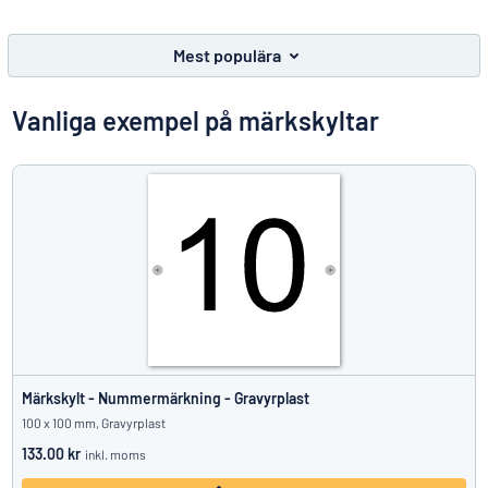
Visa alla kategorier
Mest populära
Offertförfrågan
Logga
Vanliga exempel på märkskyltar
Hittar du inte det du söker?
Börja designa din skylt
in
Kundservice
Privatperson
/
Företag
Märkskylt - Nummermärkning - Gravyrplast
100 x 100 mm, Gravyrplast
133.00 kr
inkl. moms