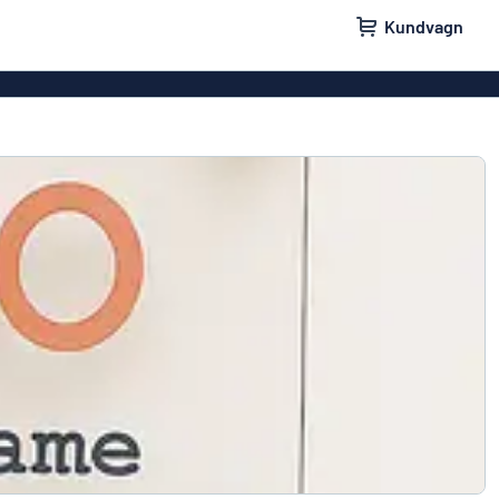
Kundvagn
skyltar
Namnskyltar
ler
Dörrskyltar
ltar
Ingen reklam tack-skyltar
yltar
Våra bästsäljande skyltar