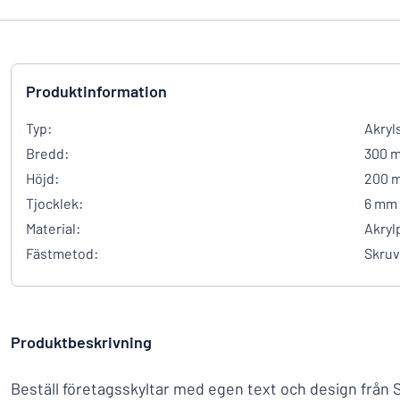
Produktinformation
Typ:
Akryl
Bredd:
300 
Höjd:
200 
Tjocklek:
6 mm
Material:
Akryl
Fästmetod:
Skruv
Produktbeskrivning
Beställ företagsskyltar med egen text och design från 