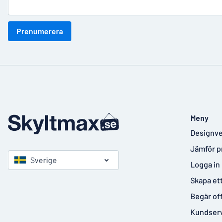
Prenumerera
Meny
Designve
Jämför p
Sverige
Logga in
Skapa et
Begär of
Kundser