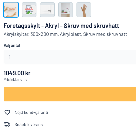
Visa alla kategorier
Offertförfrågan
Företagsskylt - Akryl - Skruv med skruvhatt
Logga
Akrylskyltar, 300x200 mm, Akrylplast, Skruv med skruvhatt
Hittar du i
in
Välj antal
Kundservice
1
Privatperson
/
Företag
1049.00 kr
Pris
inkl. moms
Nöjd kund-garanti
Snabb leverans