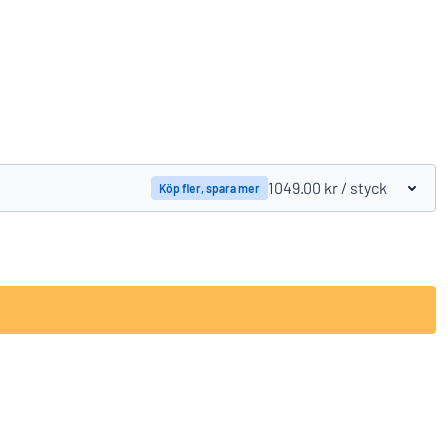
Jämför produkter
1049.00 kr
/ styck
Köp fler, spara mer