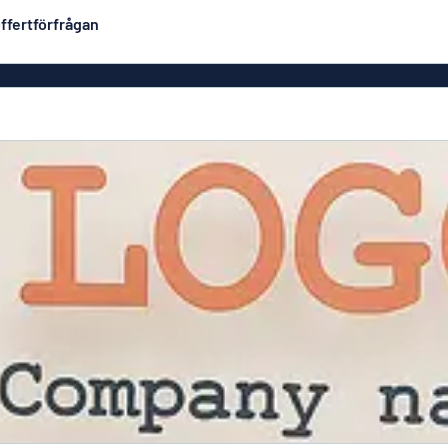
ffertförfrågan
Plastskyltar
Mest populära
PVC-skyltar
Brevlåde
ltar
Rollups
luminium
Rostfria skyltar
Solid PET
Deka
Taktila skyltar
Träskyltar
ltar
Vinyltexter
Hussky
r
Konturskurna skyltar
tar
Aluminiumskyltar i
emaljstil
Märksk