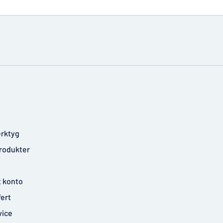
rktyg
rodukter
t konto
fert
vice