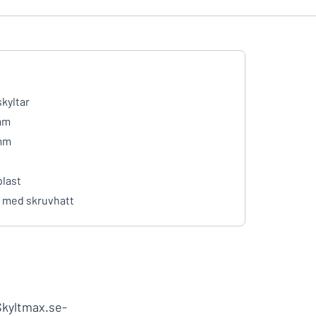
skyltar
mm
mm
plast
 med skruvhatt
Skyltmax.se-