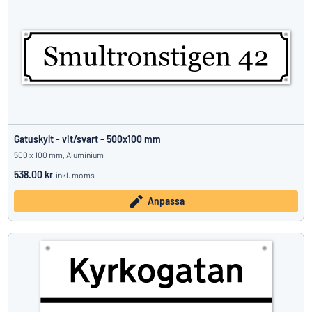
Gatuskylt - vit/svart - 500x100 mm
500 x 100 mm, Aluminium
538.00 kr
inkl. moms
Anpassa