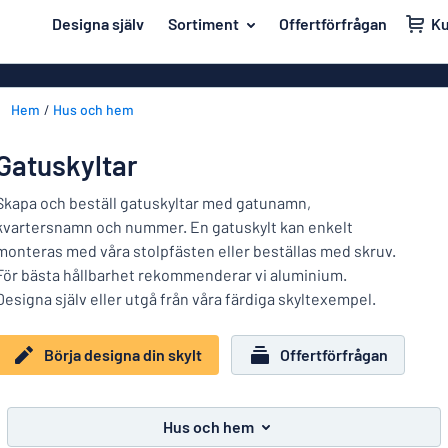
ill innehållet
Designa själv
Sortiment
Offertförfrågan
K
igna din skylt
Material
Affischer
Tillbaka
Hem
Hus och hem
Akrylskyltar
Hus och hem
till
menyn
Aluminiumsky
Kontor & arbetsplats
Gatuskyltar
Mest
Anodiserad a
Namnskyltar
populära
Skapa och beställ gatuskyltar med gatunamn,
Banderoller
kvartersnamn och nummer. En gatuskylt kan enkelt
Material
Dekaler
monteras med våra stolpfästen eller beställas med skruv.
Hus
Dekaler
För bästa hållbarhet rekommenderar vi aluminium.
Branscher
och
Eco Board
Kontor
Designa själv eller utgå från våra färdiga skyltexempel.
hem
Uppmärkning
&
Graverade sky
arbetsplats
Börja designa din skylt
Offertförfrågan
Trafik och fordon
Magnetskylta
Namnskyltar
Arbetsmiljö
Mässingsskyl
Dekaler
Hus och hem
Visa alla kategorier