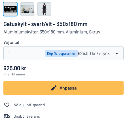
Visa alla kategorier
Offertförfrågan
Gatuskylt - svart/vit - 350x180 mm
Logga
Aluminiumskyltar, 350x180 mm, Aluminium, Skruv
Hittar du inte det du söker?
Börja designa din skylt
in
Välj antal
Kundservice
1
625.00 kr
/ styck
Köp fler, spara mer
Privatperson
/
Företag
625.00 kr
Pris
inkl. moms
Anpassa
Nöjd kund-garanti
Snabb leverans