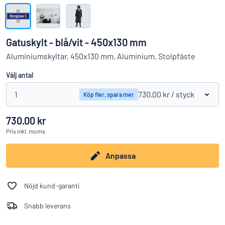
Visa alla kategorier
Offertförfrågan
Gatuskylt - blå/vit - 450x130 mm
Logga
Aluminiumskyltar, 450x130 mm, Aluminium, Stolpfäste
Hittar du inte det du söker?
Börja designa din skylt
in
Välj antal
Kundservice
1
730.00 kr
/ styck
Köp fler, spara mer
Privatperson
/
Företag
730.00 kr
Pris
inkl. moms
Anpassa
Nöjd kund-garanti
Snabb leverans