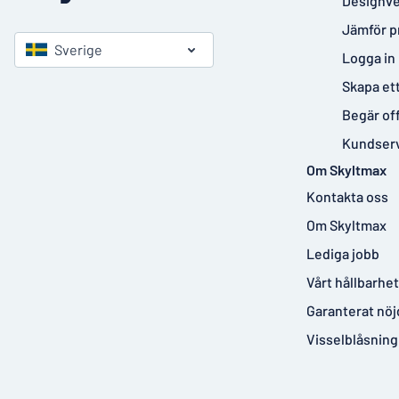
Designve
Jämför p
Sverige
Logga in
Skapa et
Begär of
Kundser
Om Skyltmax
Kontakta oss
Om Skyltmax
Lediga jobb
Vårt hållbarhe
Garanterat nöj
Visselblåsning