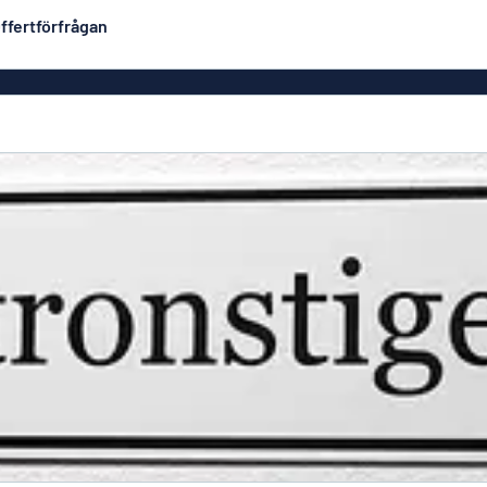
ffertförfrågan
Plastskyltar
Mest populära
PVC-skyltar
Brevlåde
ltar
Rollups
luminium
Rostfria skyltar
Solid PET
Deka
Taktila skyltar
Träskyltar
ltar
Vinyltexter
Hussky
r
Konturskurna skyltar
tar
Aluminiumskyltar i
emaljstil
Märksk