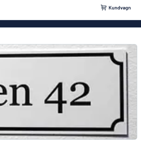
Kundvagn
skyltar
Namnskyltar
ler
Dörrskyltar
ltar
Ingen reklam tack-skyltar
yltar
Våra bästsäljande skyltar