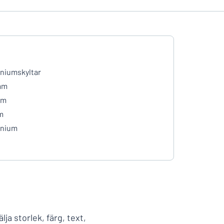
niumskyltar
mm
mm
m
inium
ja storlek, färg, text,