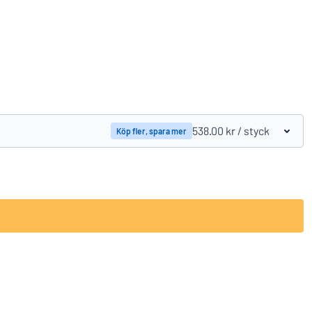
Jämför produkter
538.00 kr
/ styck
Köp fler, spara mer