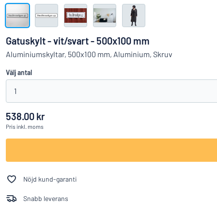
Visa alla kategorier
Offertförfrågan
Gatuskylt - vit/svart - 500x100 mm
Logga
Aluminiumskyltar, 500x100 mm, Aluminium, Skruv
Hittar du i
in
Välj antal
Kundservice
1
Privatperson
/
Företag
538.00 kr
Pris
inkl. moms
Nöjd kund-garanti
Snabb leverans