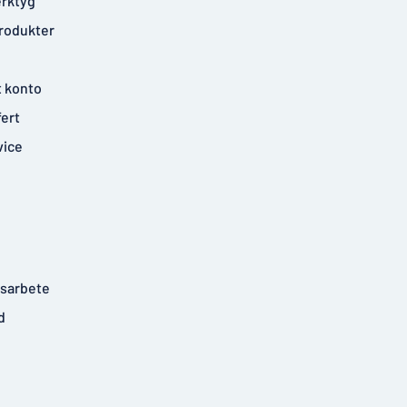
rktyg
rodukter
t konto
fert
vice
tsarbete
d