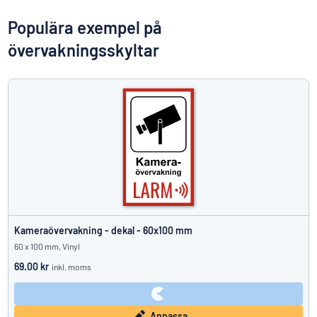
Visa alla kategorier
Populära exempel på
övervakningsskyltar
Offertförfrågan
Logga
Hittar du inte det du söker?
Börja designa din skylt
in
Kundservice
Privatperson
/
Företag
Kameraövervakning - dekal - 60x100 mm
60 x 100 mm, Vinyl
69.00 kr
inkl. moms
Anpassa