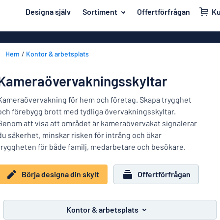
ill innehållet
Designa själv
Sortiment
Offertförfrågan
K
igna din skylt
Material
Affischer
Tillbaka
Hem
Kontor & arbetsplats
Akrylskyltar
Hus och hem
till
menyn
Aluminiumsky
Kontor & arbetsplats
Kameraövervakningsskyltar
Mest
Anodiserad a
Namnskyltar
populära
Kameraövervakning för hem och företag. Skapa trygghet
Banderoller
och förebygg brott med tydliga övervakningsskyltar.
Material
Dekaler
Genom att visa att området är kameraövervakat signalerar
Hus
Dekaler
du säkerhet, minskar risken för intrång och ökar
Branscher
och
Eco Board
Kontor
tryggheten för både familj, medarbetare och besökare.
hem
Uppmärkning
&
Graverade sky
arbetsplats
Börja designa din skylt
Offertförfrågan
Trafik och fordon
Magnetskylta
Namnskyltar
Arbetsmiljö
Mässingsskyl
Dekaler
Kontor & arbetsplats
Visa alla kategorier