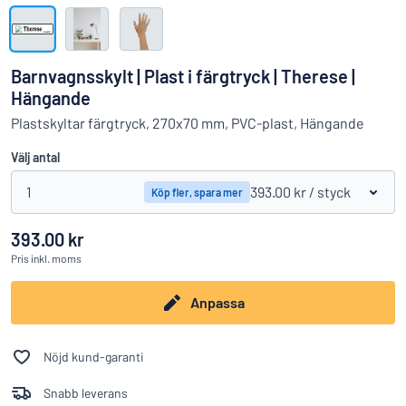
Visa alla kategorier
Offertförfrågan
Barnvagnsskylt | Plast i färgtryck | Therese |
Logga
Hängande
Hittar du inte det du söker?
Börja designa din skylt
in
Plastskyltar färgtryck, 270x70 mm, PVC-plast, Hängande
Kundservice
Välj antal
Privatperson
/
Företag
1
393.00 kr
/ styck
Köp fler, spara mer
393.00 kr
Pris
inkl. moms
Anpassa
Nöjd kund-garanti
Snabb leverans