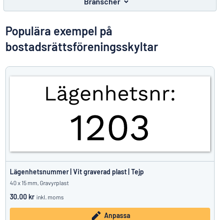
Branscher
Visa alla kategorier
Populära exempel på
Offertförfrågan
bostadsrättsföreningsskyltar
Logga
Hittar du inte det du söker?
Börja designa din skylt
in
Kundservice
Privatperson
/
Företag
Lägenhetsnummer | Vit graverad plast | Tejp
40 x 15 mm, Gravyrplast
30.00 kr
inkl. moms
Anpassa