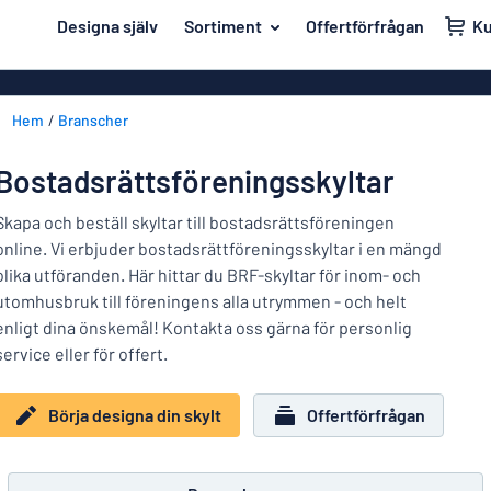
ill innehållet
Designa själv
Sortiment
Offertförfrågan
K
igna din skylt
Material
Affischer
Tillbaka
Hem
Branscher
Akrylskyltar
Hus och hem
till
menyn
Aluminiumsky
Kontor & arbetsplats
Bostadsrättsföreningsskyltar
Mest
Anodiserad a
Namnskyltar
populära
Skapa och beställ skyltar till bostadsrättsföreningen
Banderoller
online. Vi erbjuder bostadsrättföreningsskyltar i en mängd
Material
Dekaler
olika utföranden. Här hittar du BRF-skyltar för inom- och
Hus
Dekaler
utomhusbruk till föreningens alla utrymmen - och helt
Branscher
och
Eco Board
Kontor
enligt dina önskemål! Kontakta oss gärna för personlig
hem
Uppmärkning
&
service eller för offert.
Graverade sky
arbetsplats
Trafik och fordon
Magnetskylta
Namnskyltar
Börja designa din skylt
Offertförfrågan
Arbetsmiljö
Mässingsskyl
Dekaler
Visa alla kategorier