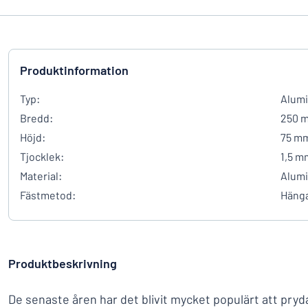
Produktinformation
Typ:
Alumi
Bredd:
250 
Höjd:
75 m
Tjocklek:
1,5 m
Material:
Alum
Fästmetod:
Häng
Produktbeskrivning
De senaste åren har det blivit mycket populärt att pr