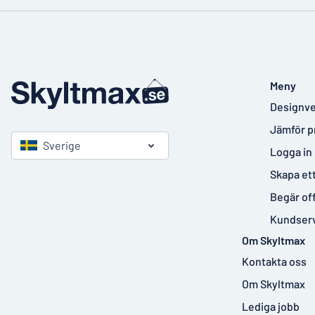
Meny
Designve
Jämför p
Sverige
Logga in
Skapa et
Begär of
Kundser
Om Skyltmax
Kontakta oss
Om Skyltmax
Lediga jobb