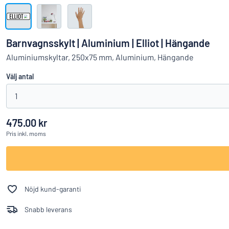
Visa alla kategorier
Offertförfrågan
Barnvagnsskylt | Aluminium | Elliot | Hängande
Logga
Aluminiumskyltar, 250x75 mm, Aluminium, Hängande
Hittar du i
in
Välj antal
Kundservice
1
Privatperson
/
Företag
475.00 kr
Pris
inkl. moms
Nöjd kund-garanti
Snabb leverans