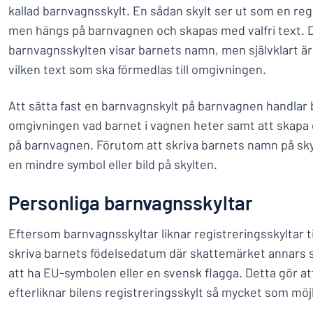
kallad barnvagnsskylt. En sådan skylt ser ut som en regis
men hängs på barnvagnen och skapas med valfri text. De
barnvagnsskylten visar barnets namn, men självklart är
vilken text som ska förmedlas till omgivningen.
Att sätta fast en barnvagnskylt på barnvagnen handlar 
omgivningen vad barnet i vagnen heter samt att skapa 
på barnvagnen. Förutom att skriva barnets namn på skyl
en mindre symbol eller bild på skylten.
Personliga barnvagnsskyltar
Eftersom barnvagnsskyltar liknar registreringsskyltar til
skriva barnets födelsedatum där skattemärket annars si
att ha EU-symbolen eller en svensk flagga. Detta gör at
efterliknar bilens registreringsskylt så mycket som möjl