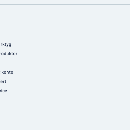
rktyg
rodukter
t konto
fert
vice