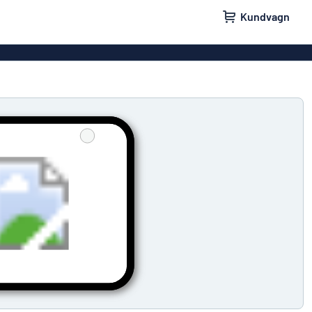
Kundvagn
skyltar
Namnskyltar
ler
Dörrskyltar
ltar
Ingen reklam tack-skyltar
yltar
Våra bästsäljande skyltar