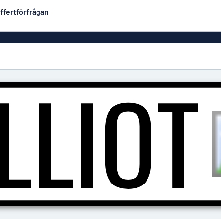
ffertförfrågan
Plastskyltar
Mest populära
PVC-skyltar
Brevlåde
ltar
Rollups
luminium
Rostfria skyltar
Solid PET
Deka
Taktila skyltar
Träskyltar
ltar
Vinyltexter
Hussky
r
Konturskurna skyltar
tar
Aluminiumskyltar i
emaljstil
Märksk