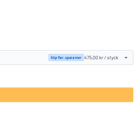
Jämför produkter
475.00 kr
/ styck
Köp fler, spara mer