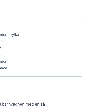
niumskyltar
mm
m
m
inium
ande
yda barnvagnen med en så