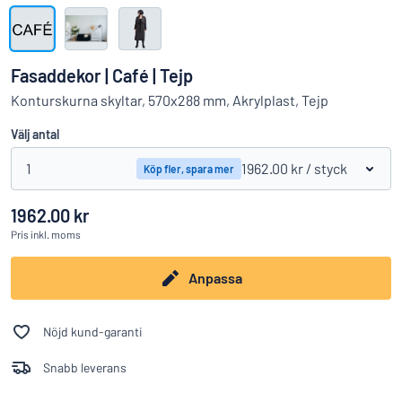
Visa alla kategorier
Offertförfrågan
Fasaddekor | Café | Tejp
Logga
Konturskurna skyltar, 570x288 mm, Akrylplast, Tejp
Hittar du inte det du söker?
Börja designa din skylt
in
Välj antal
Kundservice
1
1962.00 kr
/ styck
Köp fler, spara mer
Privatperson
/
Företag
1962.00 kr
Pris
inkl. moms
Anpassa
Nöjd kund-garanti
Snabb leverans