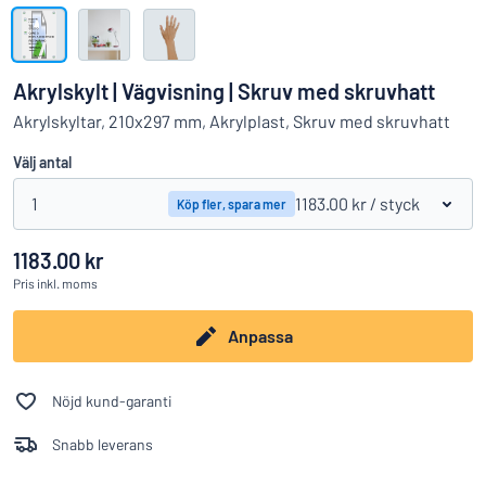
Visa alla kategorier
Offertförfrågan
Akrylskylt | Vägvisning | Skruv med skruvhatt
Logga
Akrylskyltar, 210x297 mm, Akrylplast, Skruv med skruvhatt
Hittar du inte det du söker?
Börja designa din skylt
in
Välj antal
Kundservice
1
1183.00 kr
/ styck
Köp fler, spara mer
Privatperson
/
Företag
1183.00 kr
Pris
inkl. moms
Anpassa
Nöjd kund-garanti
Snabb leverans