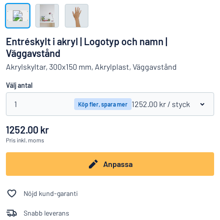
Visa alla kategorier
Offertförfrågan
Entréskylt i akryl | Logotyp och namn |
Logga
Väggavstånd
Hittar du inte det du söker?
Börja designa din skylt
in
Akrylskyltar, 300x150 mm, Akrylplast, Väggavstånd
Kundservice
Välj antal
Privatperson
/
Företag
1
1252.00 kr
/ styck
Köp fler, spara mer
1252.00 kr
Pris
inkl. moms
Anpassa
Nöjd kund-garanti
Snabb leverans