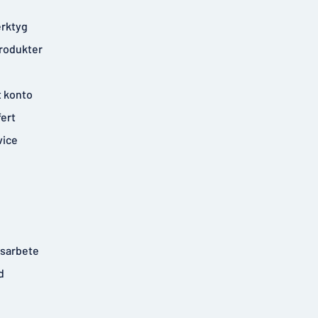
rktyg
rodukter
t konto
fert
vice
tsarbete
d