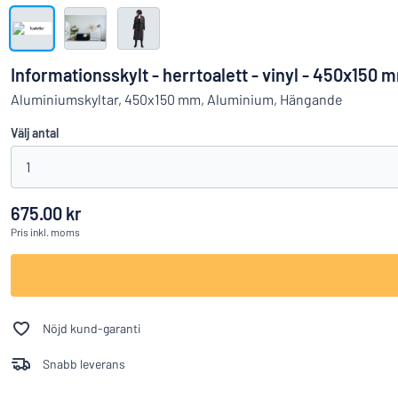
Visa alla kategorier
Offertförfrågan
Informationsskylt - herrtoalett - vinyl - 450x150 
Logga
Aluminiumskyltar, 450x150 mm, Aluminium, Hängande
Hittar du i
in
Välj antal
Kundservice
1
Privatperson
/
Företag
675.00 kr
Pris
inkl. moms
Nöjd kund-garanti
Snabb leverans