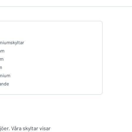
niumskyltar
mm
mm
m
inium
ande
jöer. Våra skyltar visar