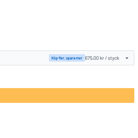
Jämför produkter
675.00 kr
/ styck
Köp fler, spara mer