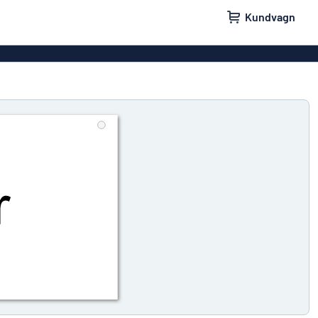
Kundvagn
skyltar
Namnskyltar
ler
Dörrskyltar
ltar
Ingen reklam tack-skyltar
yltar
Våra bästsäljande skyltar