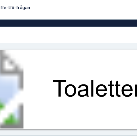
ffertförfrågan
Plastskyltar
Mest populära
PVC-skyltar
Brevlåde
ltar
Rollups
luminium
Rostfria skyltar
Solid PET
Deka
Taktila skyltar
Träskyltar
ltar
Vinyltexter
Hussky
r
Konturskurna skyltar
tar
Aluminiumskyltar i
emaljstil
Märksk