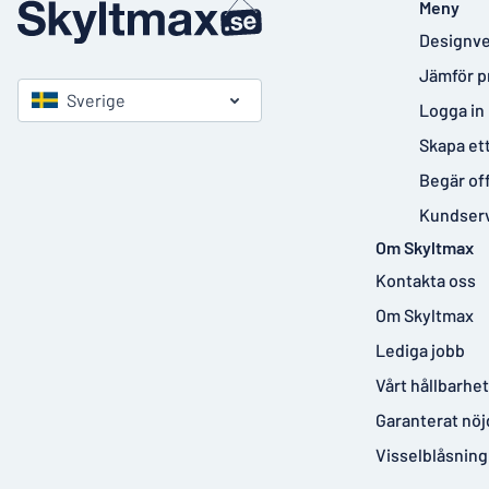
Meny
Designve
Jämför p
Sverige
Logga in
Skapa et
Begär of
Kundser
Om Skyltmax
Kontakta oss
Om Skyltmax
Lediga jobb
Vårt hållbarhe
Garanterat nöj
Visselblåsning