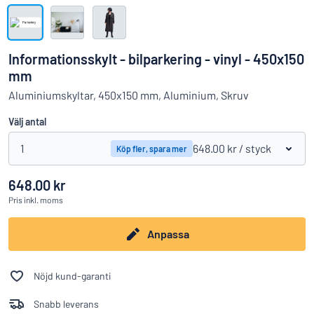
Visa alla kategorier
Offertförfrågan
Informationsskylt - bilparkering - vinyl - 450x150
Logga
mm
Hittar du inte det du söker?
Börja designa din skylt
in
Aluminiumskyltar, 450x150 mm, Aluminium, Skruv
Kundservice
Välj antal
Privatperson
/
Företag
1
648.00 kr
/ styck
Köp fler, spara mer
648.00 kr
Pris
inkl. moms
Anpassa
Nöjd kund-garanti
Snabb leverans