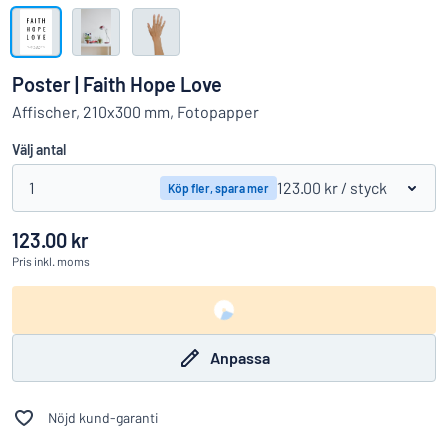
Visa alla kategorier
Offertförfrågan
Poster | Faith Hope Love
Logga
Affischer, 210x300 mm, Fotopapper
Hittar du inte det du söker?
Börja designa din skylt
in
Välj antal
Kundservice
1
123.00 kr
/ styck
Köp fler, spara mer
Privatperson
/
Företag
123.00 kr
Pris
inkl. moms
Anpassa
Nöjd kund-garanti