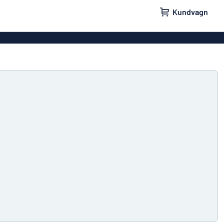
Kundvagn
skyltar
Namnskyltar
ler
Dörrskyltar
ltar
Ingen reklam tack-skyltar
yltar
Våra bästsäljande skyltar