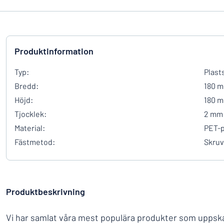
Produktinformation
Typ:
Plasts
Bredd:
180 
Höjd:
180 
Tjocklek:
2 mm
Material:
PET-p
Fästmetod:
Skruv
Produktbeskrivning
Vi har samlat våra mest populära produkter som uppsk