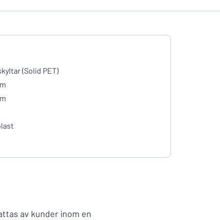
kyltar (Solid PET)
mm
mm
last
attas av kunder inom en