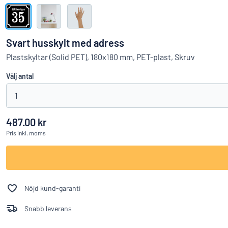
Visa alla kategorier
Offertförfrågan
Svart husskylt med adress
Logga
Plastskyltar (Solid PET), 180x180 mm, PET-plast, Skruv
Hittar du i
in
Välj antal
Kundservice
1
Privatperson
/
Företag
487.00 kr
Pris
inkl. moms
Nöjd kund-garanti
Snabb leverans