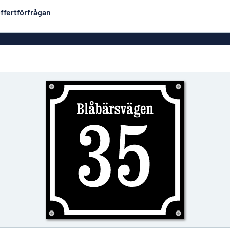
ffertförfrågan
Plastskyltar
Mest populära
PVC-skyltar
Brevlåde
ltar
Rollups
luminium
Rostfria skyltar
Solid PET
Deka
Taktila skyltar
Träskyltar
ltar
Vinyltexter
Hussky
r
Konturskurna skyltar
tar
Aluminiumskyltar i
emaljstil
Märksk