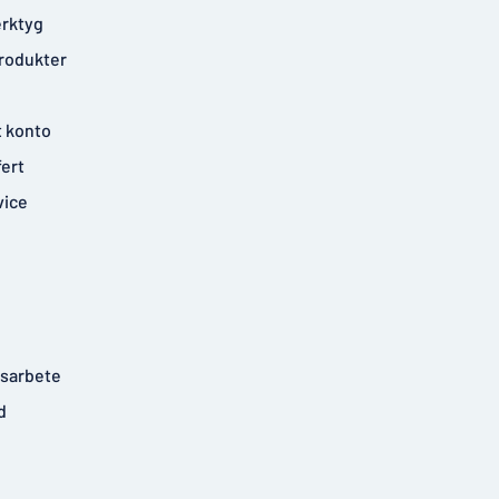
rktyg
rodukter
t konto
fert
vice
tsarbete
d