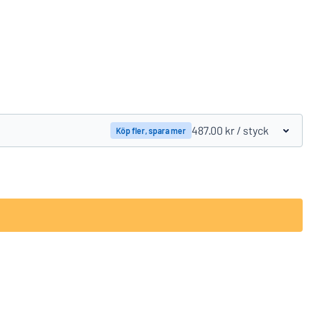
Jämför produkter
487.00 kr
/ styck
Köp fler, spara mer