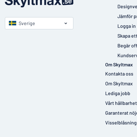
Designve
Jämför p
Sverige
Logga in
Skapa et
Begär of
Kundser
Om Skyltmax
Kontakta oss
Om Skyltmax
Lediga jobb
Vårt hållbarhe
Garanterat nöj
Visselblåsning