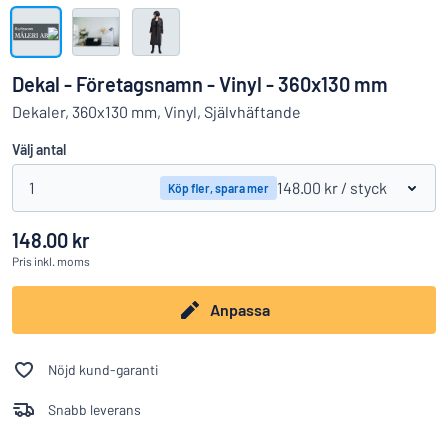
Visa alla kategorier
Offertförfrågan
Dekal - Företagsnamn - Vinyl - 360x130 mm
Logga
Dekaler, 360x130 mm, Vinyl, Självhäftande
Hittar du inte det du söker?
Börja designa din skylt
in
Välj antal
Kundservice
1
148.00 kr
/ styck
Köp fler, spara mer
Privatperson
/
Företag
148.00 kr
Pris
inkl. moms
Anpassa
Nöjd kund-garanti
Snabb leverans