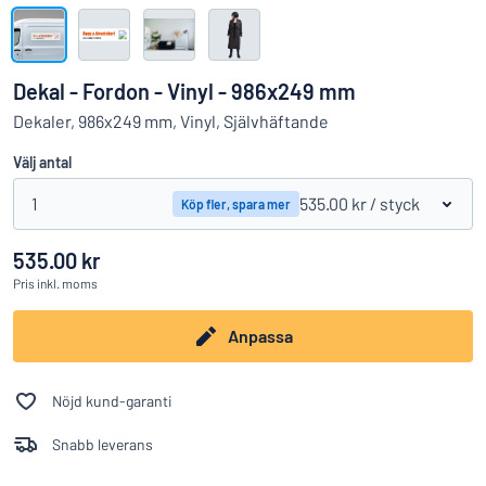
Visa alla kategorier
Offertförfrågan
Dekal - Fordon - Vinyl - 986x249 mm
Logga
Dekaler, 986x249 mm, Vinyl, Självhäftande
Hittar du inte det du söker?
Börja designa din skylt
in
Välj antal
Kundservice
1
535.00 kr
/ styck
Köp fler, spara mer
Privatperson
/
Företag
535.00 kr
Pris
inkl. moms
Anpassa
Nöjd kund-garanti
Snabb leverans