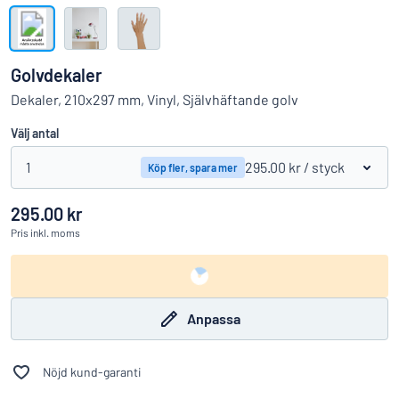
Visa alla kategorier
Offertförfrågan
Golvdekaler
Logga
Dekaler, 210x297 mm, Vinyl, Självhäftande golv
Hittar du inte det du söker?
Börja designa din skylt
in
Välj antal
Kundservice
1
295.00 kr
/ styck
Köp fler, spara mer
Privatperson
/
Företag
295.00 kr
Pris
inkl. moms
Anpassa
Nöjd kund-garanti