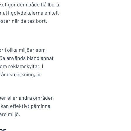
ilket gör dem både hållbara
r att golvdekalerna enkelt
ster när de tas bort.
r i olika miljöer som
 De används bland annat
som reklamskyltar. I
ståndsmärkning, är
köer eller andra områden
t kan effektivt påminna
are miljö.
er