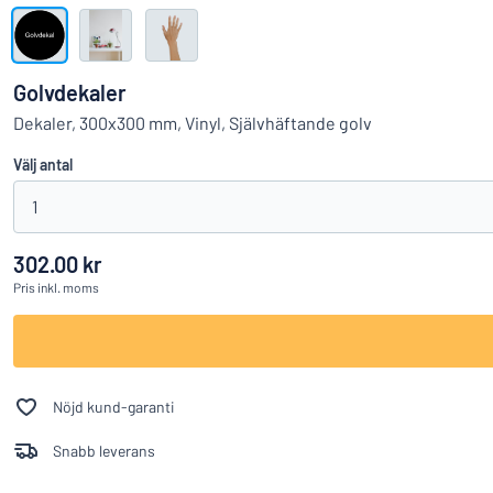
Visa alla kategorier
Offertförfrågan
Golvdekaler
Logga
Dekaler, 300x300 mm, Vinyl, Självhäftande golv
Hittar du i
in
Välj antal
Kundservice
1
Privatperson
/
Företag
302.00 kr
Pris
inkl. moms
Nöjd kund-garanti
Snabb leverans