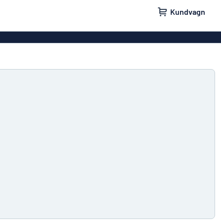
Kundvagn
skyltar
Namnskyltar
ler
Dörrskyltar
ltar
Ingen reklam tack-skyltar
yltar
Våra bästsäljande skyltar