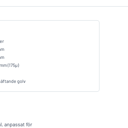
er
mm
mm
 mm (175µ)
häftande golv
al, anpassat för