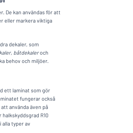
er. De kan användas för att
r eller markera viktiga
ndra dekaler, som
kaler
,
båtdekaler
och
ika behov och miljöer.
ed ett laminat som gör
aminatet fungerar också
a att använda även på
er halkskyddsgrad R10
 alla typer av