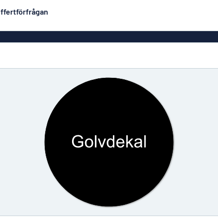
ffertförfrågan
Plastskyltar
Mest populära
PVC-skyltar
Brevlåde
ltar
Rollups
luminium
Rostfria skyltar
Solid PET
Deka
Taktila skyltar
Träskyltar
ltar
Vinyltexter
Hussky
r
Konturskurna skyltar
tar
Aluminiumskyltar i
emaljstil
Märksk