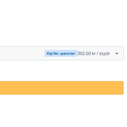
Jämför produkter
302.00 kr
/ styck
Köp fler, spara mer