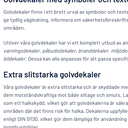
Golvdekaler finns i ett brett urval av symboler och text
ge tydlig vägledning, informera om säkerhetsföreskrifte
områden.
Utöver våra golvdekaler har vi ett komplett utbud av a
varningsdekaler
,
påbudsdekaler
,
branddekaler
,
miljöde
bildekaler
. Dessa kan alla anpassas för att passa specif
Extra slitstarka golvdekaler
Våra golvdekaler är extra slitstarka och är skyddade m
dem motståndskraftiga mot både slitage och smuts. L
som ett halkskydd, vilket gör att golvdekalerna är säkr
områden där det finns risk för halka. Dekalerna uppfyll
enligt DIN 51130, vilket gör dem lämpliga för användning i
inomhusmiljöer.