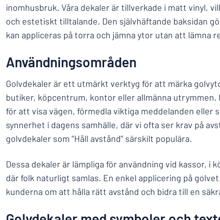
inomhusbruk. Våra dekaler är tillverkade i matt vinyl, v
och estetiskt tilltalande. Den självhäftande baksidan gö
kan appliceras på torra och jämna ytor utan att lämna re
Användningsområden
Golvdekaler är ett utmärkt verktyg för att märka golvyto
butiker, köpcentrum, kontor eller allmänna utrymmen.
för att visa vägen, förmedla viktiga meddelanden eller 
synnerhet i dagens samhälle, där vi ofta ser krav på av
golvdekaler som ”Håll avstånd” särskilt populära.
Dessa dekaler är lämpliga för användning vid kassor, i 
där folk naturligt samlas. En enkel applicering på golve
kunderna om att hålla rätt avstånd och bidra till en säkr
Golvdekaler med symboler och text