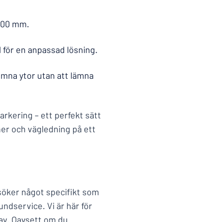
1000 mm.
 för en anpassad lösning.
jämna ytor utan att lämna
markering – ett perfekt sätt
ner och vägledning på ett
söker något specifikt som
undservice. Vi är här för
rav. Oavsett om du