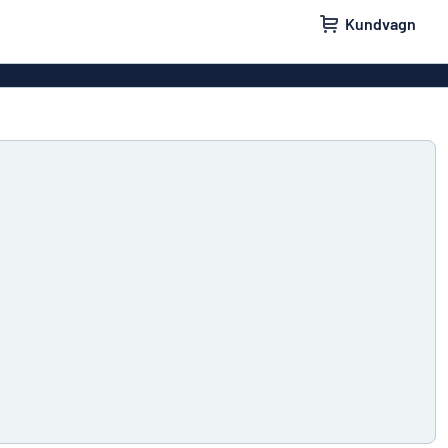
Kundvagn
skyltar
Namnskyltar
ler
Dörrskyltar
ltar
Ingen reklam tack-skyltar
yltar
Våra bästsäljande skyltar