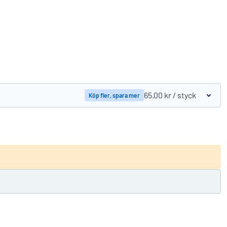
Jämför produkter
65.00 kr
/ styck
Köp fler, spara mer