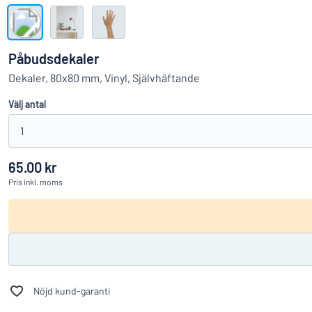
Visa alla kategorier
Offertförfrågan
Påbudsdekaler
Logga
Dekaler, 80x80 mm, Vinyl, Självhäftande
Hittar du i
in
Välj antal
Kundservice
1
Privatperson
/
Företag
65.00 kr
Pris
inkl. moms
Nöjd kund-garanti