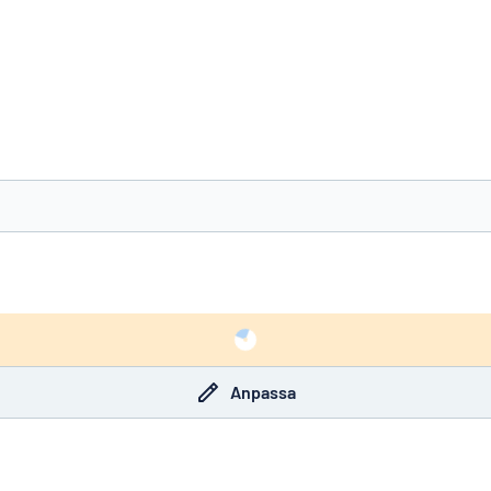
nte det du söker?
Börja designa din skylt
Anpassa