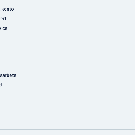
t konto
fert
vice
tsarbete
d