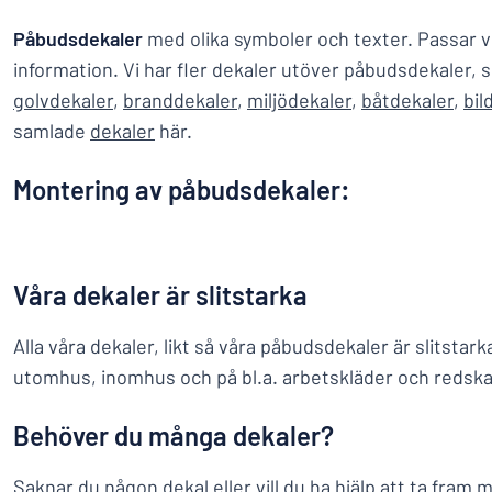
Påbudsdekaler
med olika symboler och texter. Passar vi
information. Vi har fler dekaler utöver påbudsdekaler, 
golvdekaler
,
branddekaler
,
miljödekaler
,
båtdekaler
,
bil
samlade
dekaler
här.
Montering av påbudsdekaler:
Våra dekaler är slitstarka
Alla våra dekaler, likt så våra påbudsdekaler är slitstarka
utomhus, inomhus och på bl.a. arbetskläder och redska
Behöver du många dekaler?
Saknar du någon dekal eller vill du ha hjälp att ta fram