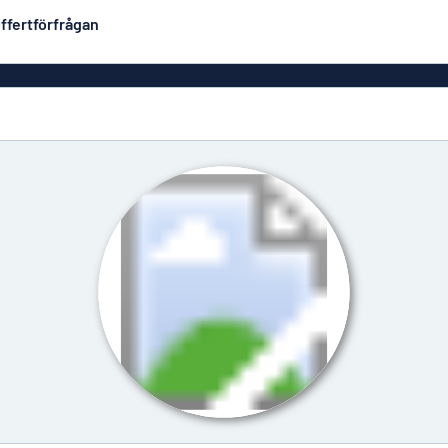
ffertförfrågan
Plastskyltar
Mest populära
PVC-skyltar
Brevlåde
ltar
Rollups
luminium
Rostfria skyltar
Solid PET
Deka
Taktila skyltar
Träskyltar
ltar
Vinyltexter
Hussky
r
Konturskurna skyltar
tar
Aluminiumskyltar i
emaljstil
Märksk