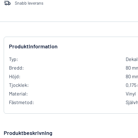
Snabb leverans
Produktinformation
Typ:
Dekal
Bredd:
80 m
Höjd:
80 m
Tjocklek:
0,175
Material:
Vinyl
Fästmetod:
Själv
Produktbeskrivning