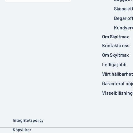
Skapa et
Begär of
Kundser
Om Skyltmax
Kontakta oss
Om Skyltmax
Lediga jobb
Vårt hållbarhe
Garanterat nöj
Visselblåsning
Integritetspolicy
Köpvillkor