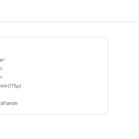
er
m
m
 mm (175µ)
häftande