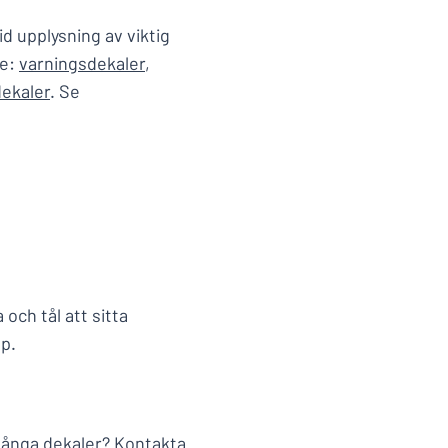
d upplysning av viktig
se:
varningsdekaler
,
dekaler
. Se
 och tål att sitta
p.
 många dekaler? Kontakta