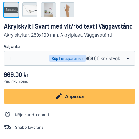
Visa alla kategorier
Offertförfrågan
Akrylskylt | Svart med vit/röd text | Väggavstånd
Logga
Akrylskyltar, 250x100 mm, Akrylplast, Väggavstånd
Hittar du inte det du söker?
Börja designa din skylt
in
Välj antal
Kundservice
1
969.00 kr
/ styck
Köp fler, spara mer
Privatperson
/
Företag
969.00 kr
Pris
inkl. moms
Anpassa
Nöjd kund-garanti
Snabb leverans