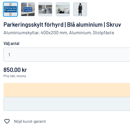
Visa alla kategorier
Offertförfrågan
Parkeringsskylt förhyrd | Blå aluminium | Skruv
Logga
Aluminiumskyltar, 400x200 mm, Aluminium, Stolpfäste
Hittar du i
in
Välj antal
Kundservice
1
Privatperson
/
Företag
850.00 kr
Pris
inkl. moms
Nöjd kund-garanti