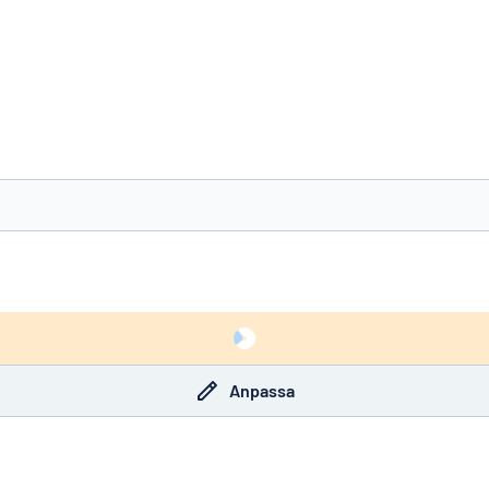
nte det du söker?
Börja designa din skylt
Anpassa