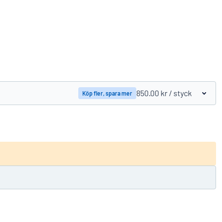
Jämför produkter
850.00 kr
/ styck
Köp fler, spara mer