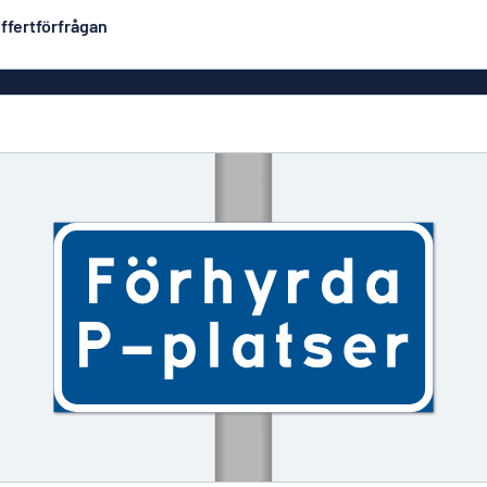
ffertförfrågan
Plastskyltar
Mest populära
PVC-skyltar
Brevlåde
ltar
Rollups
luminium
Rostfria skyltar
Solid PET
Deka
Taktila skyltar
Träskyltar
ltar
Vinyltexter
Hussky
r
Konturskurna skyltar
tar
Aluminiumskyltar i
emaljstil
Märksk