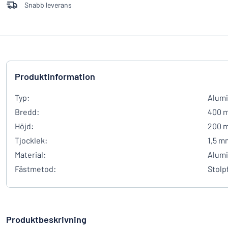
Snabb leverans
Produktinformation
Typ:
Alumi
Bredd:
400 
Höjd:
200 
Tjocklek:
1,5 m
Material:
Alum
Fästmetod:
Stolp
Produktbeskrivning