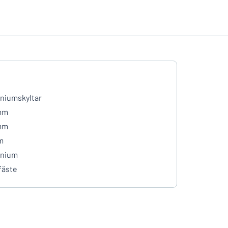
niumskyltar
mm
mm
m
inium
fäste