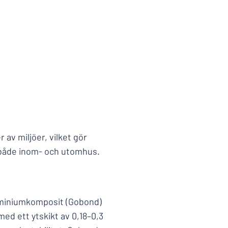
 av miljöer, vilket gör
g både inom- och utomhus.
luminiumkomposit (Gobond)
med ett ytskikt av 0,18–0,3