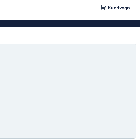
Kundvagn
skyltar
Namnskyltar
ler
Dörrskyltar
ltar
Ingen reklam tack-skyltar
yltar
Våra bästsäljande skyltar