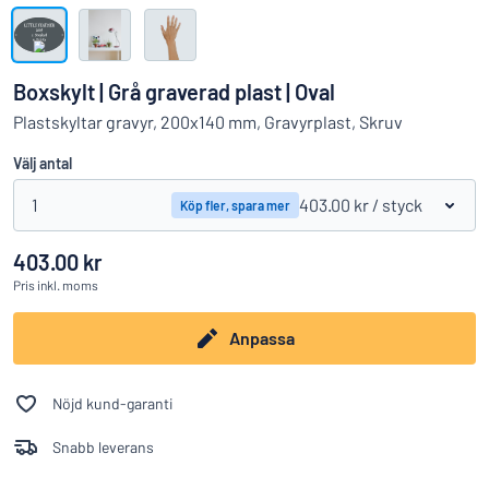
Visa alla kategorier
Offertförfrågan
Boxskylt | Grå graverad plast | Oval
Logga
Plastskyltar gravyr, 200x140 mm, Gravyrplast, Skruv
Hittar du inte det du söker?
Börja designa din skylt
in
Välj antal
Kundservice
1
403.00 kr
/ styck
Köp fler, spara mer
Privatperson
/
Företag
403.00 kr
Pris
inkl. moms
Anpassa
Nöjd kund-garanti
Snabb leverans