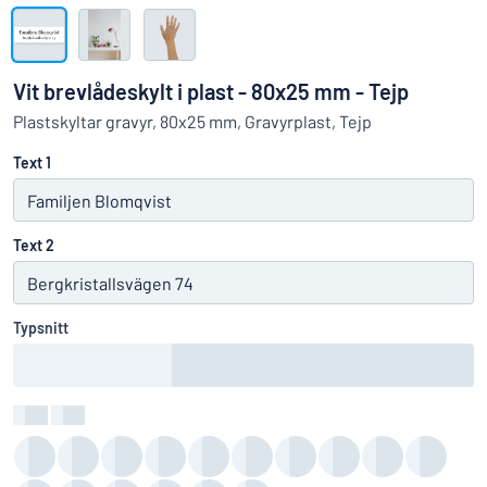
Visa alla kategorier
Offertförfrågan
Vit brevlådeskylt i plast - 80x25 mm - Tejp
Logga
Plastskyltar gravyr, 80x25 mm, Gravyrplast, Tejp
Hittar du inte det du söker?
Börja designa din skylt
in
Text 1
Kundservice
Privatperson
/
Företag
Text 2
Typsnitt
Färg
:
color