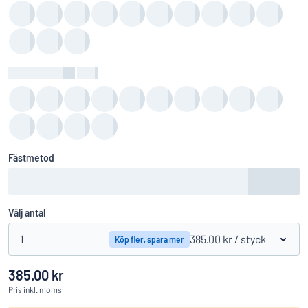
Bakgrundsfärg
:
color
Fästmetod
Välj antal
1
385.00 kr
/ styck
Köp fler, spara mer
385.00 kr
Pris
inkl. moms