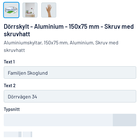
Visa alla kategorier
Offertförfrågan
Dörrskylt - Aluminium - 150x75 mm - Skruv med
Logga
skruvhatt
Hittar du inte det du söker?
Börja designa din skylt
in
Aluminiumskyltar, 150x75 mm, Aluminium, Skruv med
Kundservice
skruvhatt
Text 1
Privatperson
/
Företag
Text 2
Typsnitt
Textfärg
:
color