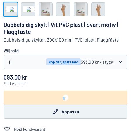
Visa alla kategorier
Offertförfrågan
Dubbelsidig skylt | Vit PVC plast | Svart motiv |
Logga
Flaggfäste
Hittar du inte det du söker?
Börja designa din skylt
in
Dubbelsidiga skyltar, 200x100 mm, PVC-plast, Flaggfäste
Kundservice
Välj antal
Privatperson
/
Företag
1
593.00 kr
/ styck
Köp fler, spara mer
593.00 kr
Pris
inkl. moms
Anpassa
Nöjd kund-garanti