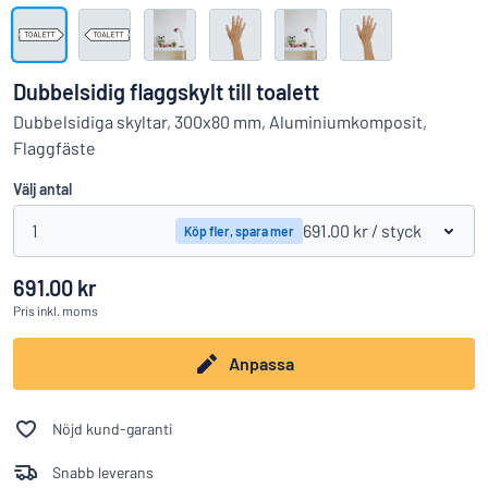
Visa alla kategorier
Offertförfrågan
Dubbelsidig flaggskylt till toalett
Logga
Dubbelsidiga skyltar, 300x80 mm, Aluminiumkomposit,
Hittar du inte det du söker?
Börja designa din skylt
in
Flaggfäste
Kundservice
Välj antal
Privatperson
/
Företag
1
691.00 kr
/ styck
Köp fler, spara mer
691.00 kr
Pris
inkl. moms
Anpassa
Nöjd kund-garanti
Snabb leverans