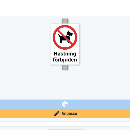
nte det du söker?
Börja designa din skylt
Anpassa