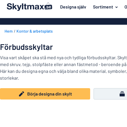
ill innehållet
Designa själv
Sortiment
O
igna din skylt
Material
Affischer
Tillbaka
Hem
Kontor & arbetsplats
Akrylskyltar
Hus och hem
till
menyn
Aluminiumsky
Kontor & arbetsplats
Förbudsskyltar
Mest
Anodiserad a
Namnskyltar
populära
Visa vart skåpet ska stå med nya och tydliga förbudsskyltar. Sky
Banderoller
med skruv, tejp, stolpfäste eller annan fästmetod - beroende p
Material
Dekaler
Här kan du designa egna och välja bland olika material, symboler,
Hus
Dekaler
storlekar.
Branscher
och
Eco Board
Kontor
hem
Uppmärkning
&
Graverade sky
Börja designa din skylt
arbetsplats
Trafik och fordon
Magnetskylta
Namnskyltar
Arbetsmiljö
Mässingsskyl
Dekaler
Visa alla kategorier