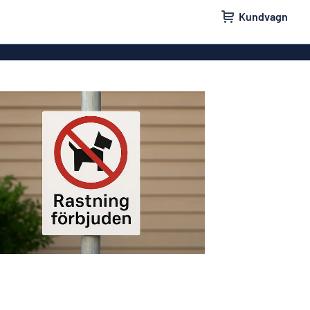
Kundvagn
skyltar
Namnskyltar
ler
Dörrskyltar
ltar
Ingen reklam tack-skyltar
yltar
Våra bästsäljande skyltar