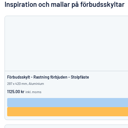
Visa alla kategorier
Inspiration och mallar på förbudsskyltar
Offertförfrågan
Logga
Hittar du i
in
Kundservice
Privatperson
/
Företag
Förbudsskylt - Rastning förbjuden - Stolpfäste
297 x 420 mm, Aluminium
1125.00 kr
inkl. moms