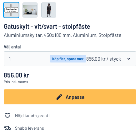
Visa alla kategorier
Offertförfrågan
Gatuskylt - vit/svart - stolpfäste
Logga
Aluminiumskyltar, 450x180 mm, Aluminium, Stolpfäste
Hittar du inte det du söker?
Börja designa din skylt
in
Välj antal
Kundservice
1
856.00 kr
/ styck
Köp fler, spara mer
Privatperson
/
Företag
856.00 kr
Pris
inkl. moms
Anpassa
Nöjd kund-garanti
Snabb leverans