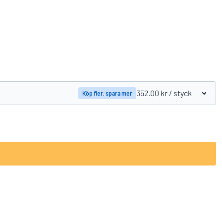
Jämför produkter
352.00 kr
/ styck
Köp fler, spara mer