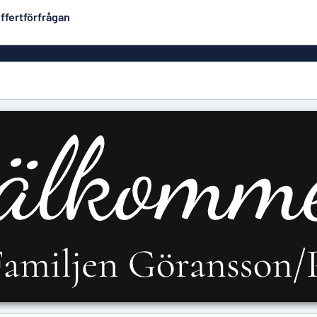
ffertförfrågan
Plastskyltar
Mest populära
PVC-skyltar
Brevlåde
ltar
Rollups
luminium
Rostfria skyltar
Solid PET
Deka
Taktila skyltar
Träskyltar
ltar
Vinyltexter
Hussky
r
Konturskurna skyltar
tar
Aluminiumskyltar i
emaljstil
Märksk