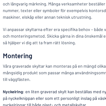
och långvarig märkning. Många verksamheter beställer 
nummer, texter eller symboler för exempelvis kontorsdö
maskiner, elskåp eller annan teknisk utrustning.
Vi anpassar skyltarna efter era specifika behov – både v
och monteringsmetod. Skicka gärna in dina önskemål elle
så hjälper vi dig att ta fram rätt lösning.
Montering
Våra graverade skyltar kan monteras på en mängd olika s
mångsidig produkt som passar många användningsområd
till väggfästen.
Nyckelring
: en liten graverad skylt kan beställas med ny
på nyckelknippan eller som ett personligt inslag på väs
nyckelringar till både plast- och metallskyltar.