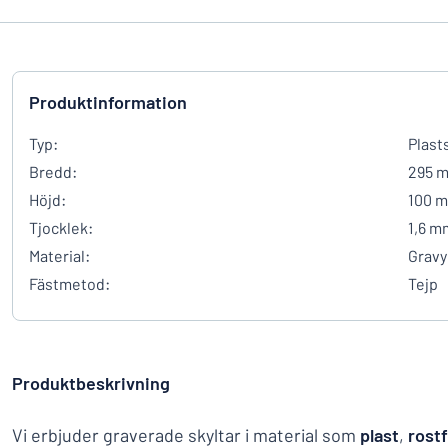
Produktinformation
Typ:
Plast
Bredd:
295 
Höjd:
100 
Tjocklek:
1,6 m
Material:
Gravy
Fästmetod:
Tejp
Produktbeskrivning
Vi erbjuder graverade skyltar i material som
plast
,
rostf