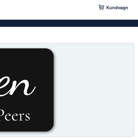
Kundvagn
skyltar
Namnskyltar
ler
Dörrskyltar
ltar
Ingen reklam tack-skyltar
yltar
Våra bästsäljande skyltar