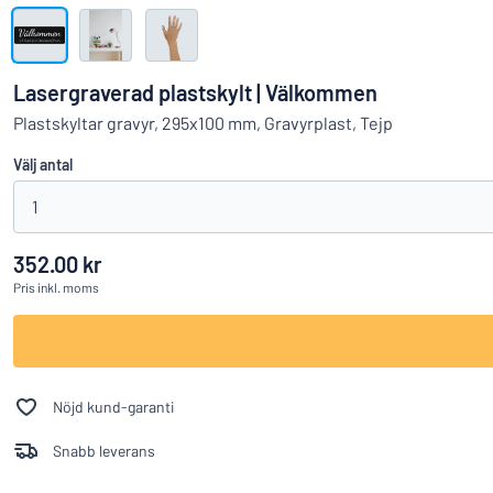
Visa alla kategorier
Offertförfrågan
Lasergraverad plastskylt | Välkommen
Logga
Plastskyltar gravyr, 295x100 mm, Gravyrplast, Tejp
Hittar du i
in
Välj antal
Kundservice
1
Privatperson
/
Företag
352.00 kr
Pris
inkl. moms
Nöjd kund-garanti
Snabb leverans