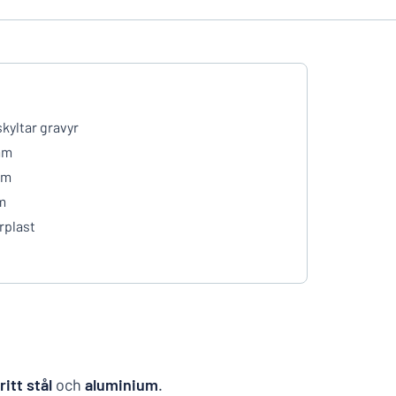
skyltar gravyr
mm
mm
m
rplast
ritt stål
och
aluminium
.