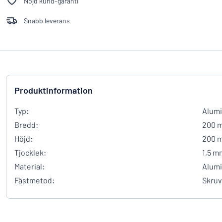
Nöjd kund-garanti
Snabb leverans
Produktinformation
Typ:
Alumi
Bredd:
200 
Höjd:
200 
Tjocklek:
1,5 m
Material:
Alum
Fästmetod:
Skruv