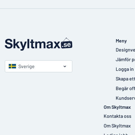
Meny
Designve
Jämför p
Sverige
Logga in
Skapa et
Begär of
Kundser
Om Skyltmax
Kontakta oss
Om Skyltmax