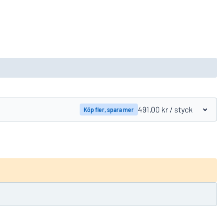
491.00 kr
/ styck
Köp fler, spara mer