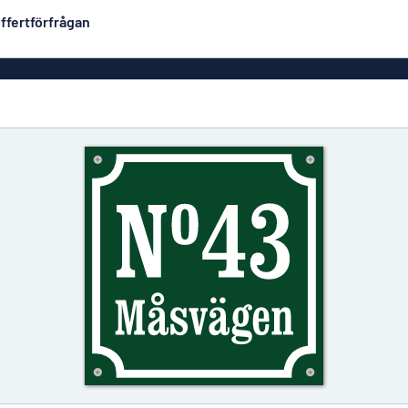
ffertförfrågan
Plastskyltar
Mest populära
PVC-skyltar
Brevlåde
ltar
Rollups
luminium
Rostfria skyltar
Solid PET
Deka
Taktila skyltar
Träskyltar
ltar
Vinyltexter
Hussky
r
Konturskurna skyltar
tar
Aluminiumskyltar i
emaljstil
Märksk