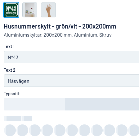
Visa alla kategorier
Offertförfrågan
Husnummerskylt - grön/vit - 200x200mm
Logga
Aluminiumskyltar, 200x200 mm, Aluminium, Skruv
Hittar du i
in
Text 1
Kundservice
Privatperson
/
Företag
Text 2
Typsnitt
Textfärg
:
color