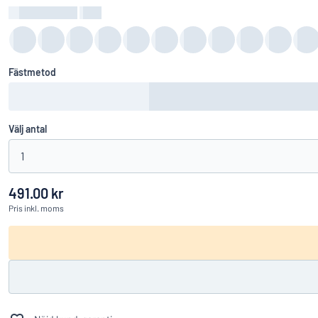
Bakgrundsfärg
:
color
Fästmetod
Välj antal
1
491.00 kr
Pris
inkl. moms