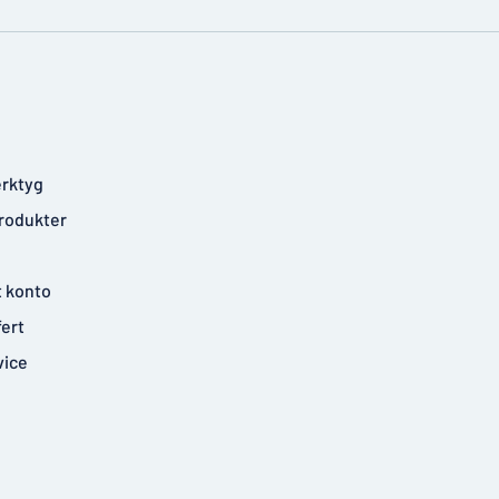
rktyg
rodukter
t konto
fert
vice