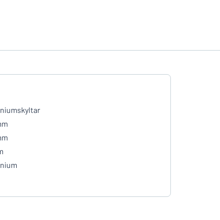
niumskyltar
mm
mm
m
inium