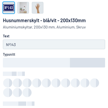
Visa alla kategorier
Offertförfrågan
Husnummerskylt - blå/vit - 200x130mm
Logga
Aluminiumskyltar, 200x130 mm, Aluminium, Skruv
Hittar du inte det du söker?
Börja designa din skylt
in
Text
Kundservice
Privatperson
/
Företag
Typsnitt
Textfärg
:
color
Bakgrundsfärg
:
color