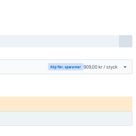
909.00 kr
/ styck
Köp fler, spara mer