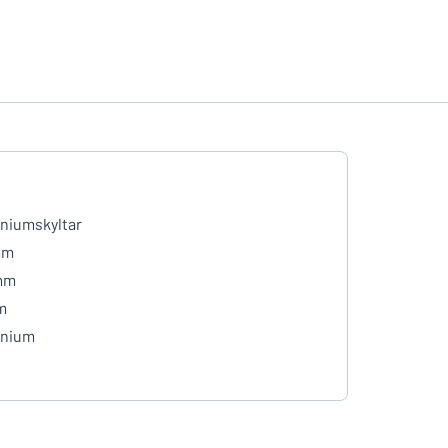
niumskyltar
mm
mm
m
inium