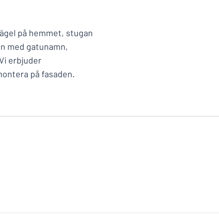
prägel på hemmet, stugan
kan med gatunamn,
Vi erbjuder
 montera på fasaden.