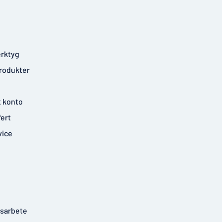
rktyg
rodukter
t konto
fert
vice
tsarbete