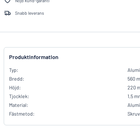
Nöjd kund-garanti
Snabb leverans
Produktinformation
Typ:
Alumi
Bredd:
560 
Höjd:
220 
Tjocklek:
1,5 m
Material:
Alum
Fästmetod:
Skruv