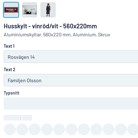
Visa alla kategorier
Offertförfrågan
Husskylt - vinröd/vit - 560x220mm
Logga
Aluminiumskyltar, 560x220 mm, Aluminium, Skruv
Hittar du i
in
Text 1
Kundservice
Privatperson
/
Företag
Text 2
Typsnitt
Textfärg
:
color