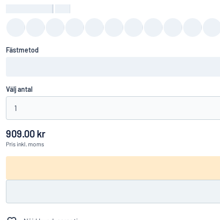
Bakgrundsfärg
:
color
Fästmetod
Välj antal
1
909.00 kr
Pris
inkl. moms