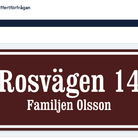
ffertförfrågan
Plastskyltar
Mest populära
PVC-skyltar
Brevlåde
ltar
Rollups
luminium
Rostfria skyltar
Solid PET
Deka
Taktila skyltar
Träskyltar
ltar
Vinyltexter
Hussky
r
Konturskurna skyltar
tar
Aluminiumskyltar i
emaljstil
Märksk