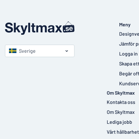
Meny
Designve
Jämför p
Sverige
Logga in
Skapa et
Begär of
Kundser
Om Skyltmax
Kontakta oss
Om Skyltmax
Lediga jobb
Vårt hållbarhe