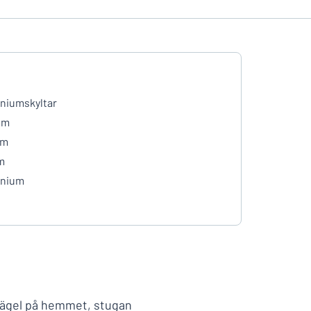
niumskyltar
mm
mm
m
inium
prägel på hemmet, stugan