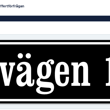
ffertförfrågan
Plastskyltar
Mest populära
PVC-skyltar
Brevlåde
ltar
Rollups
luminium
Rostfria skyltar
Solid PET
Deka
Taktila skyltar
Träskyltar
ltar
Vinyltexter
Hussky
r
Konturskurna skyltar
tar
Aluminiumskyltar i
emaljstil
Märksk