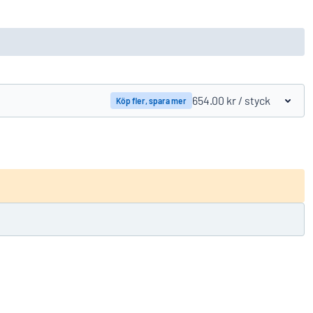
654.00 kr
/ styck
Köp fler, spara mer