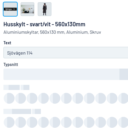
Visa alla kategorier
Offertförfrågan
Husskylt - svart/vit - 560x130mm
Logga
Aluminiumskyltar, 560x130 mm, Aluminium, Skruv
Hittar du i
in
Text
Kundservice
Privatperson
/
Företag
Typsnitt
Textfärg
:
color
Bakgrundsfärg
:
color