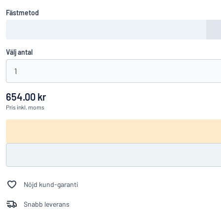
Fästmetod
Välj antal
1
654.00 kr
Pris
inkl. moms
Nöjd kund-garanti
Snabb leverans