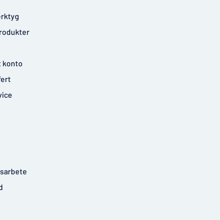
rktyg
rodukter
t konto
fert
vice
tsarbete
d