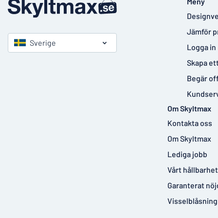
Meny
Designve
Jämför p
Sverige
Logga in
Skapa et
Begär of
Kundser
Om Skyltmax
Kontakta oss
Om Skyltmax
Lediga jobb
Vårt hållbarhe
Garanterat nöj
Visselblåsning