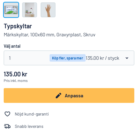
Visa alla kategorier
Offertförfrågan
Typskyltar
Logga
Märkskyltar, 100x60 mm, Gravyrplast, Skruv
Hittar du inte det du söker?
Börja designa din skylt
in
Välj antal
Kundservice
1
135.00 kr
/ styck
Köp fler, spara mer
Privatperson
/
Företag
135.00 kr
Pris
inkl. moms
Anpassa
Nöjd kund-garanti
Snabb leverans