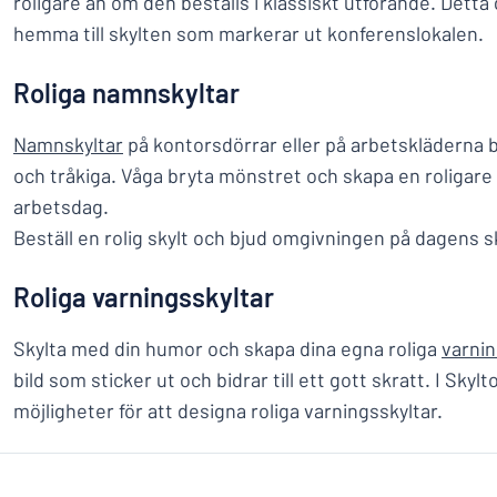
roligare än om den beställs i klassiskt utförande. Detta g
hemma till skylten som markerar ut konferenslokalen.
Roliga namnskyltar
Namnskyltar
på kontorsdörrar eller på arbetskläderna b
och tråkiga. Våga bryta mönstret och skapa en roligare 
arbetsdag.
Beställ en rolig skylt och bjud omgivningen på dagens s
Roliga varningsskyltar
Skylta med din humor och skapa dina egna roliga
varnin
bild som sticker ut och bidrar till ett gott skratt. I Skyl
möjligheter för att designa roliga varningsskyltar.