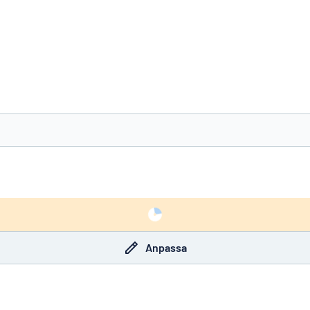
nte det du söker?
Börja designa din skylt
Anpassa