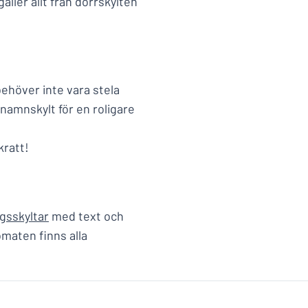
äller allt från dörrskylten
ehöver inte vara stela
namnskylt för en roligare
kratt!
gsskyltar
med text och
tomaten finns alla