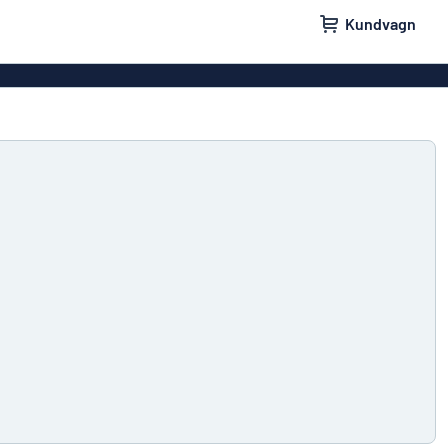
Kundvagn
skyltar
Namnskyltar
ler
Dörrskyltar
ltar
Ingen reklam tack-skyltar
yltar
Våra bästsäljande skyltar