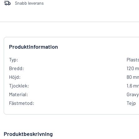
Snabb leverans
Produktinformation
Typ:
Plast
Bredd:
120 
Höjd:
80 m
Tjocklek:
1,6 m
Material:
Gravy
Fästmetod:
Tejp
Produktbeskrivning