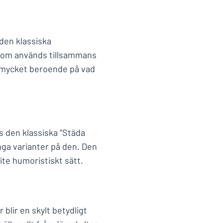
 den klassiska
enom används tillsammans
ra mycket beroende på vad
ns den klassiska ”Städa
nga varianter på den. Den
lite humoristiskt sätt.
blir en skylt betydligt