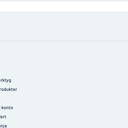
rktyg
rodukter
t konto
fert
vice