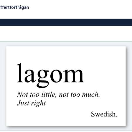
ffertförfrågan
Plastskyltar
Mest populära
PVC-skyltar
Brevlåde
ltar
Rollups
luminium
Rostfria skyltar
Solid PET
Deka
Taktila skyltar
Träskyltar
ltar
Vinyltexter
Hussky
r
Konturskurna skyltar
tar
Aluminiumskyltar i
emaljstil
Märksk