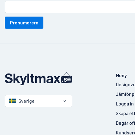
Prenumerera
Meny
Designve
Jämför p
Sverige
Logga in
Skapa et
Begär of
Kundser