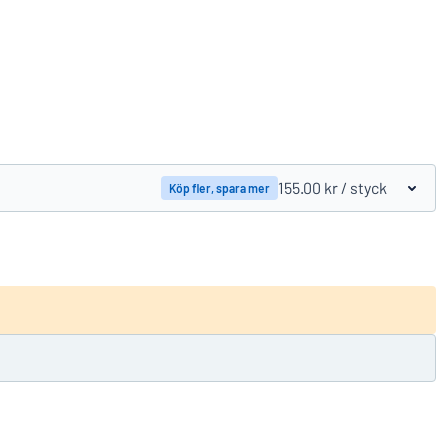
Jämför produkter
155.00 kr
/ styck
Köp fler, spara mer