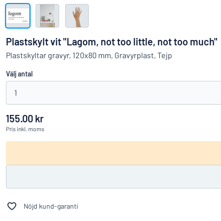
Visa alla kategorier
Offertförfrågan
Plastskylt vit "Lagom, not too little, not too much"
Logga
Plastskyltar gravyr, 120x80 mm, Gravyrplast, Tejp
Hittar du i
in
Välj antal
Kundservice
1
Privatperson
/
Företag
155.00 kr
Pris
inkl. moms
Nöjd kund-garanti