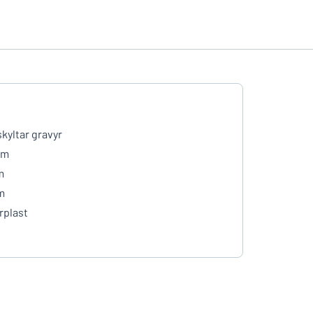
skyltar gravyr
mm
m
m
rplast