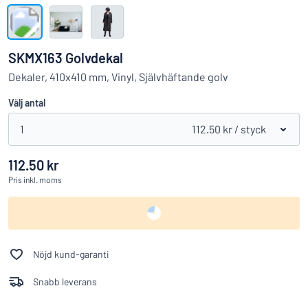
Visa alla kategorier
Offertförfrågan
SKMX163 Golvdekal
Logga
Dekaler, 410x410 mm, Vinyl, Självhäftande golv
Hittar du inte det du söker?
Börja designa din skylt
in
Välj antal
Kundservice
1
112.50 kr
/ styck
Privatperson
/
Företag
112.50 kr
Pris
inkl. moms
Nöjd kund-garanti
Snabb leverans