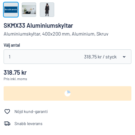
Visa alla kategorier
Offertförfrågan
SKMX33 Aluminiumskyltar
Logga
Aluminiumskyltar, 400x200 mm, Aluminium, Skruv
Hittar du inte det du söker?
Börja designa din skylt
in
Välj antal
Kundservice
1
318.75 kr
/ styck
Privatperson
/
Företag
318.75 kr
Pris
inkl. moms
Nöjd kund-garanti
Snabb leverans