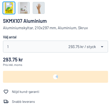
Visa alla kategorier
Offertförfrågan
SKMX107 Aluminium
Logga
Aluminiumskyltar, 210x297 mm, Aluminium, Skruv
Hittar du inte det du söker?
Börja designa din skylt
in
Välj antal
Kundservice
1
293.75 kr
/ styck
Privatperson
/
Företag
293.75 kr
Pris
inkl. moms
Nöjd kund-garanti
Snabb leverans