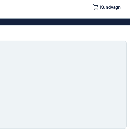
Kundvagn
skyltar
Namnskyltar
ler
Dörrskyltar
ltar
Ingen reklam tack-skyltar
yltar
Våra bästsäljande skyltar