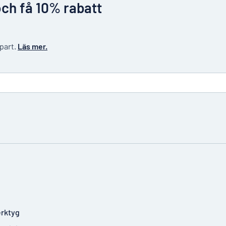
och få 10% rabatt
 part.
Läs mer.
rktyg