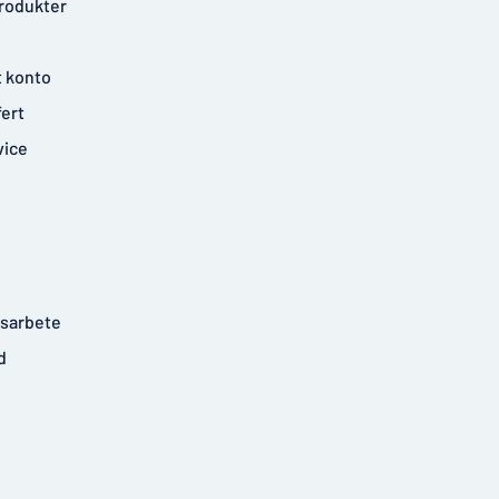
rodukter
t konto
fert
vice
tsarbete
d