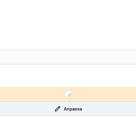
nte det du söker?
Börja designa din skylt
Anpassa