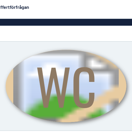
ffertförfrågan
Plastskyltar
Mest populära
PVC-skyltar
Brevlåde
ltar
Rollups
luminium
Rostfria skyltar
Solid PET
Deka
Taktila skyltar
Träskyltar
ltar
Vinyltexter
Hussky
r
Konturskurna skyltar
tar
Aluminiumskyltar i
emaljstil
Märksk