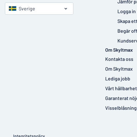
Jämför p
Sverige
Logga in
Skapa et
Begär of
Kundser
Om Skyltmax
Kontakta oss
Om Skyltmax
Lediga jobb
Vårt hållbarhe
Garanterat nöj
Visselblåsning
Integritetspolicy