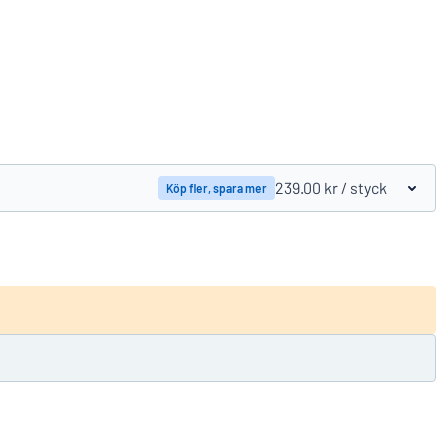
Jämför produkter
239.00 kr
/ styck
Köp fler, spara mer