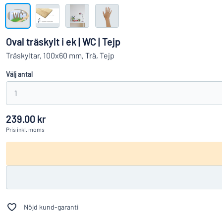
Visa alla kategorier
Offertförfrågan
Oval träskylt i ek | WC | Tejp
Logga
Träskyltar, 100x60 mm, Trä, Tejp
Hittar du i
in
Välj antal
Kundservice
1
Privatperson
/
Företag
239.00 kr
Pris
inkl. moms
Nöjd kund-garanti