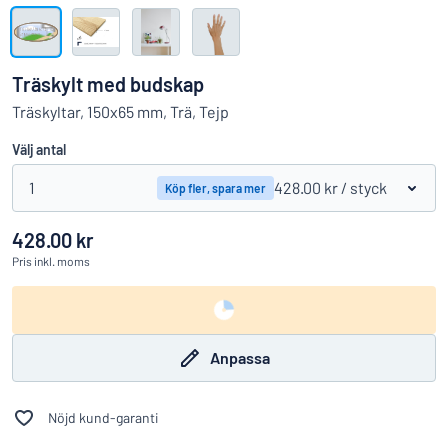
Visa alla kategorier
Offertförfrågan
Träskylt med budskap
Logga
Träskyltar, 150x65 mm, Trä, Tejp
Hittar du inte det du söker?
Börja designa din skylt
in
Välj antal
Kundservice
1
428.00 kr
/ styck
Köp fler, spara mer
Privatperson
/
Företag
428.00 kr
Pris
inkl. moms
Anpassa
Nöjd kund-garanti