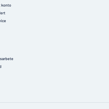
t konto
fert
vice
tsarbete
d