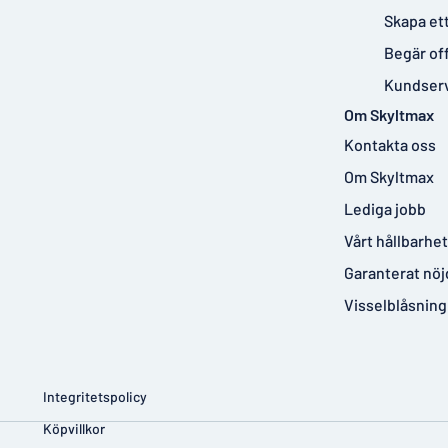
Skapa et
Begär of
Kundser
Om Skyltmax
Kontakta oss
Om Skyltmax
Lediga jobb
Vårt hållbarhe
Garanterat nöj
Visselblåsning
Integritetspolicy
Köpvillkor