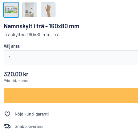
Visa alla kategorier
Offertförfrågan
Namnskylt i trä - 160x80 mm
Logga
Träskyltar, 160x80 mm, Trä
Hittar du i
in
Välj antal
Kundservice
1
Privatperson
/
Företag
320.00 kr
Pris
inkl. moms
Nöjd kund-garanti
Snabb leverans