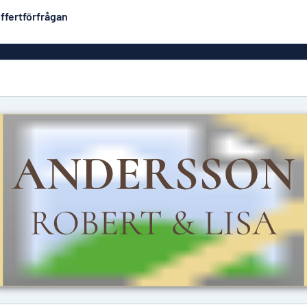
ffertförfrågan
Plastskyltar
Mest populära
PVC-skyltar
Brevlåde
ltar
Rollups
luminium
Rostfria skyltar
Solid PET
Deka
Taktila skyltar
Träskyltar
ltar
Vinyltexter
Hussky
r
Konturskurna skyltar
tar
Aluminiumskyltar i
emaljstil
Märksk