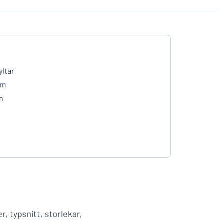
yltar
mm
m
r, typsnitt, storlekar,