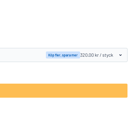
Jämför produkter
320.00 kr
/ styck
Köp fler, spara mer