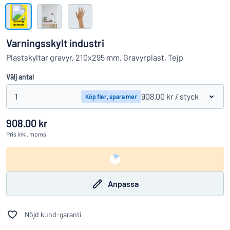
Visa alla kategorier
Offertförfrågan
Varningsskylt industri
Logga
Plastskyltar gravyr, 210x295 mm, Gravyrplast, Tejp
Hittar du inte det du söker?
Börja designa din skylt
in
Välj antal
Kundservice
1
908.00 kr
/ styck
Köp fler, spara mer
Privatperson
/
Företag
908.00 kr
Pris
inkl. moms
Anpassa
Nöjd kund-garanti