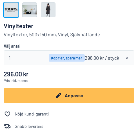
Visa alla kategorier
Offertförfrågan
Vinyltexter
Logga
Vinyltexter, 500x150 mm, Vinyl, Självhäftande
Hittar du inte det du söker?
Börja designa din skylt
in
Välj antal
Kundservice
1
296.00 kr
/ styck
Köp fler, spara mer
Privatperson
/
Företag
296.00 kr
Pris
inkl. moms
Anpassa
Nöjd kund-garanti
Snabb leverans