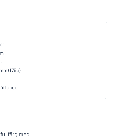
er
mm
m
 mm (175µ)
häftande
 fullfärg med