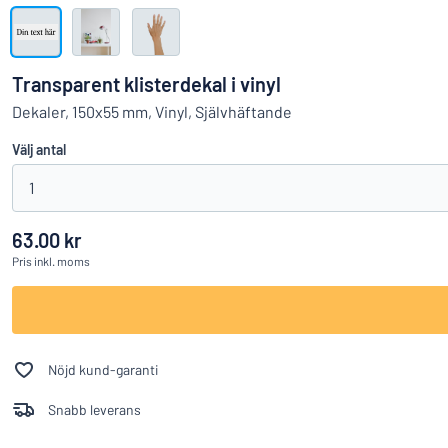
Visa alla kategorier
Offertförfrågan
Transparent klisterdekal i vinyl
Logga
Dekaler, 150x55 mm, Vinyl, Självhäftande
Hittar du i
in
Välj antal
Kundservice
1
Privatperson
/
Företag
63.00 kr
Pris
inkl. moms
Nöjd kund-garanti
Snabb leverans