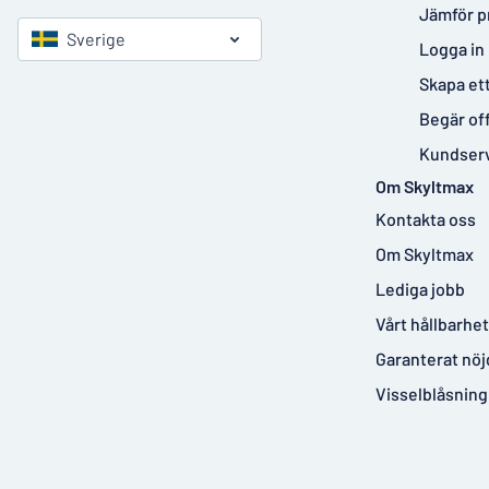
Jämför p
Sverige
Logga in
Skapa et
Begär of
Kundser
Om Skyltmax
Kontakta oss
Om Skyltmax
Lediga jobb
Vårt hållbarhe
Garanterat nöj
Visselblåsning