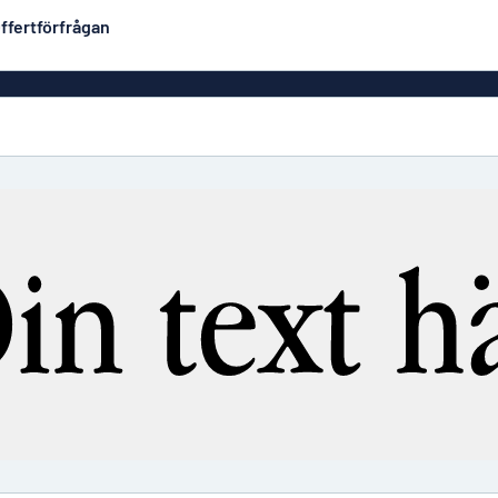
ffertförfrågan
Plastskyltar
Mest populära
PVC-skyltar
Brevlåde
ltar
Rollups
luminium
Rostfria skyltar
Solid PET
Deka
Taktila skyltar
Träskyltar
ltar
Vinyltexter
Hussky
r
Konturskurna skyltar
tar
Aluminiumskyltar i
emaljstil
Märksk