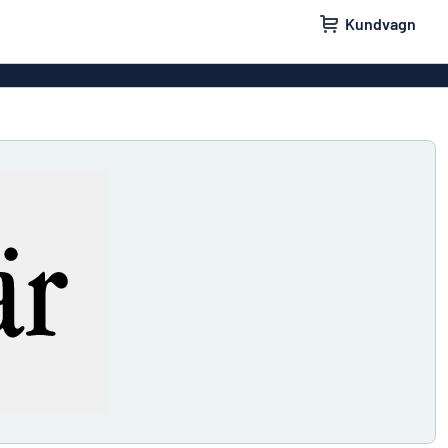
Kundvagn
skyltar
Namnskyltar
ler
Dörrskyltar
ltar
Ingen reklam tack-skyltar
yltar
Våra bästsäljande skyltar