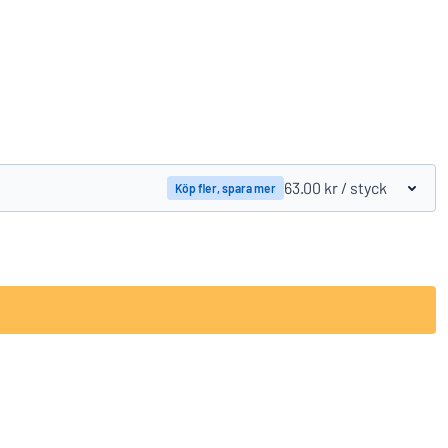
Jämför produkter
63.00 kr
/ styck
Köp fler, spara mer