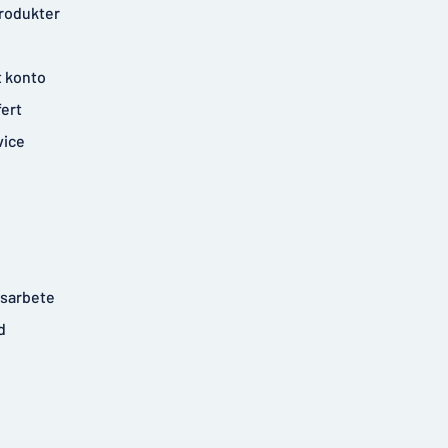
rodukter
t konto
fert
vice
tsarbete
d