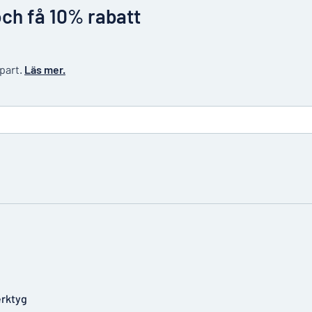
och få 10% rabatt
 part.
Läs mer.
rktyg