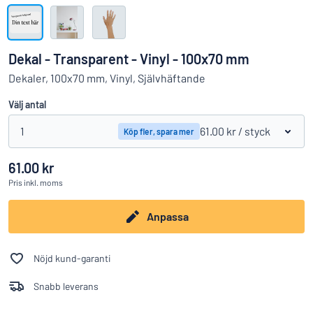
Visa alla kategorier
Offertförfrågan
Dekal - Transparent - Vinyl - 100x70 mm
Logga
Dekaler, 100x70 mm, Vinyl, Självhäftande
Hittar du inte det du söker?
Börja designa din skylt
in
Välj antal
Kundservice
1
61.00 kr
/ styck
Köp fler, spara mer
Privatperson
/
Företag
61.00 kr
Pris
inkl. moms
Anpassa
Nöjd kund-garanti
Snabb leverans