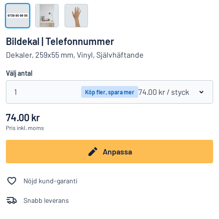
Visa alla kategorier
Offertförfrågan
Bildekal | Telefonnummer
Logga
Dekaler, 259x55 mm, Vinyl, Självhäftande
Hittar du inte det du söker?
Börja designa din skylt
in
Välj antal
Kundservice
1
74.00 kr
/ styck
Köp fler, spara mer
Privatperson
/
Företag
74.00 kr
Pris
inkl. moms
Anpassa
Nöjd kund-garanti
Snabb leverans